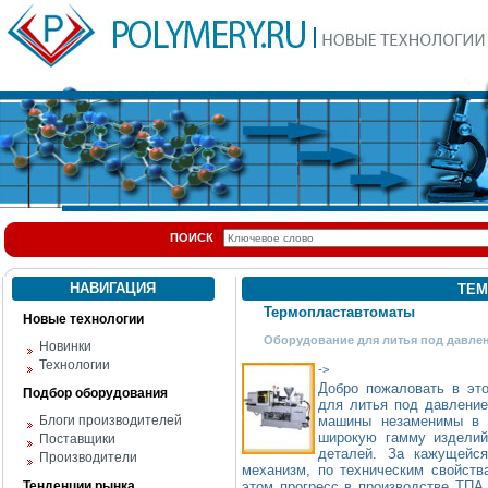
ПОИСК
НАВИГАЦИЯ
ТЕМ
Термопластавтоматы
Новые технологии
Оборудование для литья под давле
Новинки
Технологии
->
Добро пожаловать в эт
Подбор оборудования
для литья под давлен
Блоги производителей
машины незаменимы в 
широкую гамму изделий
Поставщики
деталей. За кажущейся
Производители
механизм, по техническим свойств
Тенденции рынка
этом прогресс в производстве ТПА