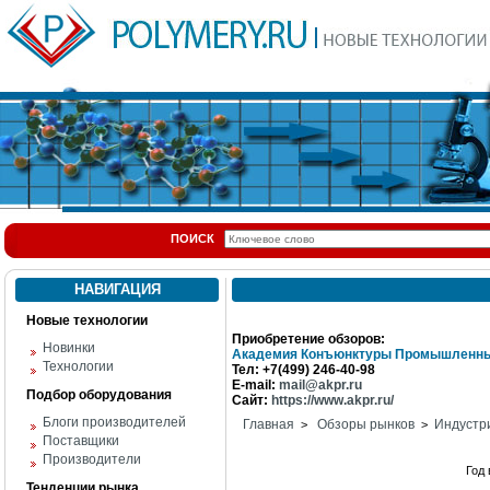
ПОИСК
НАВИГАЦИЯ
Новые технологии
Приобретение обзоров:
Новинки
Академия Конъюнктуры Промышленны
Технологии
Тел: +7(499) 246-40-98
E-mail:
mail@akpr.ru
Подбор оборудования
Сайт:
https://www.akpr.ru/
Блоги производителей
Главная
Обзоры рынков
Индустр
>
>
Поставщики
Производители
Год
Тенденции рынка