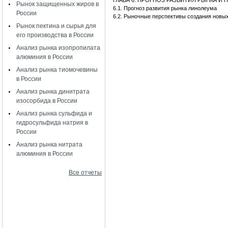
ГЛАВА 6. ПРОГНОЗ РАЗВИТИЯ РЫНКА 
Рынок защищенных жиров в
6.1. Прогноз развития рынка линолеума
России
6.2. Рыночные перспективы создания новы
Рынок пектина и сырья для
его производства в России
Анализ рынка изопропилата
алюминия в России
Анализ рынка тиомочевины
в России
Анализ рынка динитрата
изосорбида в России
Анализ рынка сульфида и
гидросульфида натрия в
России
Анализ рынка нитрата
алюминия в России
Все отчеты