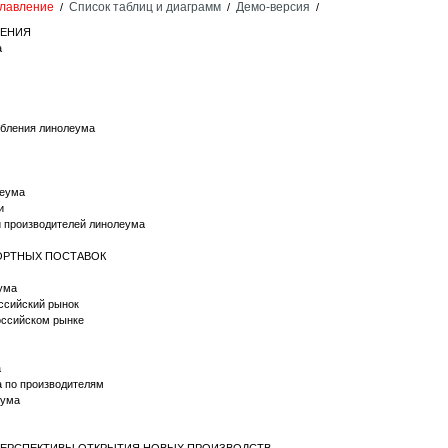
лавление
Список таблиц и диаграмм
Демо-версия
/
/
/
НЕНИЯ
а
ребления линолеума
леума
и
й производителей линолеума
ПОРТНЫХ ПОСТАВОК
еума
ссийский рынок
оссийском рынке
а
а по производителям
еума